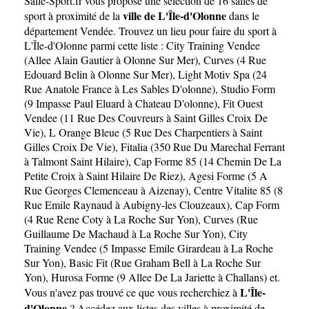
Salle-Sport.fr
vous propose une sélection de 16 salles de
ville de L'Île-d'Olonne
sport à proximité de la
dans le
département
Vendée
. Trouvez un lieu pour faire du sport à
L'Île-d'Olonne parmi cette liste :
City Training Vendee
(Allee Alain Gautier à Olonne Sur Mer)
,
Curves (4 Rue
Edouard Belin à Olonne Sur Mer)
,
Light Motiv Spa (24
Rue Anatole France à Les Sables D'olonne)
,
Studio Form
(9 Impasse Paul Eluard à Chateau D'olonne)
,
Fit Ouest
Vendee (11 Rue Des Couvreurs à Saint Gilles Croix De
Vie)
,
L Orange Bleue (5 Rue Des Charpentiers à Saint
Gilles Croix De Vie)
,
Fitalia (350 Rue Du Marechal Ferrant
à Talmont Saint Hilaire)
,
Cap Forme 85 (14 Chemin De La
Petite Croix à Saint Hilaire De Riez)
,
Agesi Forme (5 A
Rue Georges Clemenceau à Aizenay)
,
Centre Vitalite 85 (8
Rue Emile Raynaud à Aubigny-les Clouzeaux)
,
Cap Form
(4 Rue Rene Coty à La Roche Sur Yon)
,
Curves (Rue
Guillaume De Machaud à La Roche Sur Yon)
,
City
Training Vendee (5 Impasse Emile Girardeau à La Roche
Sur Yon)
,
Basic Fit (Rue Graham Bell à La Roche Sur
Yon)
,
Hurosa Forme (9 Allee De La Jariette à Challans)
et.
L'Île-
Vous n'avez pas trouvé ce que vous recherchiez à
d'Olonne
? Accédez aux listes des villes à proximité de