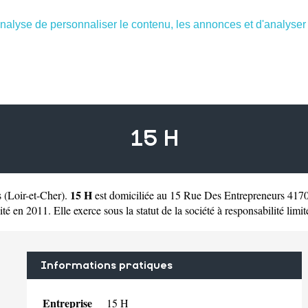
nalyse de personnaliser le contenu, les annonces et d'analyser n
15 H
15 H
s
(
Loir-et-Cher
).
est domiciliée au 15 Rue Des Entrepreneurs 4170
 2011. Elle exerce sous la statut de la société à responsabilité limitée
Informations pratiques
Entreprise
15 H