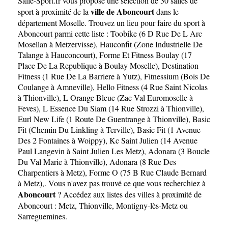
Salle-Sport.fr
vous propose une sélection de 30 salles de
ville de Aboncourt
sport à proximité de la
dans le
département
Moselle
. Trouvez un lieu pour faire du sport à
Aboncourt parmi cette liste :
Toobike (6 D Rue De L Arc
Mosellan à Metzervisse)
,
Hauconfit (Zone Industrielle De
Talange à Hauconcourt)
,
Forme Et Fitness Boulay (17
Place De La Republique à Boulay Moselle)
,
Destination
Fitness (1 Rue De La Barriere à Yutz)
,
Fitnessium (Bois De
Coulange à Amneville)
,
Hello Fitness (4 Rue Saint Nicolas
à Thionville)
,
L Orange Bleue (Zac Val Euromoselle à
Feves)
,
L Essence Du Siam (14 Rue Strozzi à Thionville)
,
Eurl New Life (1 Route De Guentrange à Thionville)
,
Basic
Fit (Chemin Du Linkling à Terville)
,
Basic Fit (1 Avenue
Des 2 Fontaines à Woippy)
,
Kc Saint Julien (14 Avenue
Paul Langevin à Saint Julien Les Metz)
,
Adonara (3 Boucle
Du Val Marie à Thionville)
,
Adonara (8 Rue Des
Charpentiers à Metz)
,
Forme O (75 B Rue Claude Bernard
à Metz)
,. Vous n'avez pas trouvé ce que vous recherchiez à
Aboncourt
? Accédez aux listes des villes à proximité de
Aboncourt :
Metz
,
Thionville
,
Montigny-lès-Metz
ou
Sarreguemines
.