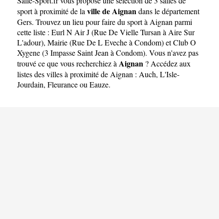
Salle-Sport.fr
vous propose une sélection de 3 salles de
ville de Aignan
sport à proximité de la
dans le département
Gers
. Trouvez un lieu pour faire du sport à Aignan parmi
cette liste :
Eurl N Air J (Rue De Vielle Tursan à Aire Sur
L'adour)
,
Mairie (Rue De L Eveche à Condom)
et
Club O
Xygene (3 Impasse Saint Jean à Condom)
. Vous n'avez pas
Aignan
trouvé ce que vous recherchiez à
? Accédez aux
listes des villes à proximité de Aignan :
Auch
,
L'Isle-
Jourdain
,
Fleurance
ou
Eauze
.