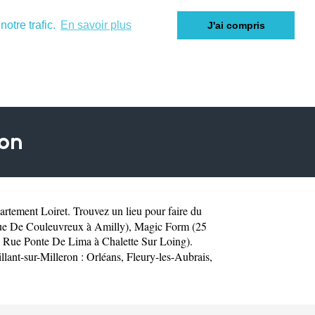
otre trafic.
En savoir plus
J'ai compris
ron
partement
Loiret
. Trouvez un lieu pour faire du
ue De Couleuvreux à Amilly)
,
Magic Form (25
 Rue Ponte De Lima à Chalette Sur Loing)
.
llant-sur-Milleron :
Orléans
,
Fleury-les-Aubrais
,