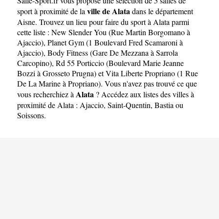
Salle-Sport.fr
vous propose une sélection de 5 salles de
ville de Alata
sport à proximité de la
dans le département
Aisne
. Trouvez un lieu pour faire du sport à Alata parmi
cette liste :
New Slender You (Rue Martin Borgomano à
Ajaccio)
,
Planet Gym (1 Boulevard Fred Scamaroni à
Ajaccio)
,
Body Fitness (Gare De Mezzana à Sarrola
Carcopino)
,
Rd 55 Porticcio (Boulevard Marie Jeanne
Bozzi à Grosseto Prugna)
et
Vita Liberte Propriano (1 Rue
De La Marine à Propriano)
. Vous n'avez pas trouvé ce que
Alata
vous recherchiez à
? Accédez aux listes des villes à
proximité de Alata :
Ajaccio
,
Saint-Quentin
,
Bastia
ou
Soissons
.