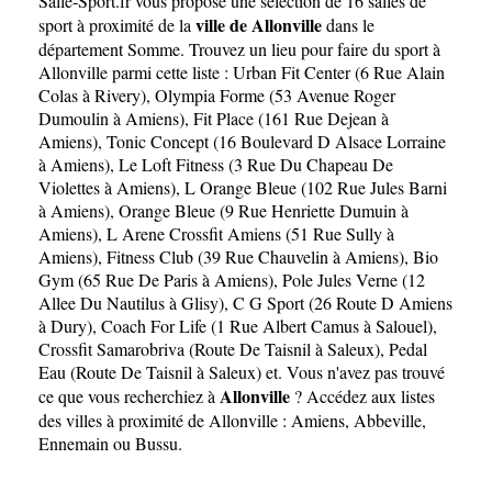
Salle-Sport.fr
vous propose une sélection de 16 salles de
ville de Allonville
sport à proximité de la
dans le
département
Somme
. Trouvez un lieu pour faire du sport à
Allonville parmi cette liste :
Urban Fit Center (6 Rue Alain
Colas à Rivery)
,
Olympia Forme (53 Avenue Roger
Dumoulin à Amiens)
,
Fit Place (161 Rue Dejean à
Amiens)
,
Tonic Concept (16 Boulevard D Alsace Lorraine
à Amiens)
,
Le Loft Fitness (3 Rue Du Chapeau De
Violettes à Amiens)
,
L Orange Bleue (102 Rue Jules Barni
à Amiens)
,
Orange Bleue (9 Rue Henriette Dumuin à
Amiens)
,
L Arene Crossfit Amiens (51 Rue Sully à
Amiens)
,
Fitness Club (39 Rue Chauvelin à Amiens)
,
Bio
Gym (65 Rue De Paris à Amiens)
,
Pole Jules Verne (12
Allee Du Nautilus à Glisy)
,
C G Sport (26 Route D Amiens
à Dury)
,
Coach For Life (1 Rue Albert Camus à Salouel)
,
Crossfit Samarobriva (Route De Taisnil à Saleux)
,
Pedal
Eau (Route De Taisnil à Saleux)
et. Vous n'avez pas trouvé
Allonville
ce que vous recherchiez à
? Accédez aux listes
des villes à proximité de Allonville :
Amiens
,
Abbeville
,
Ennemain
ou
Bussu
.