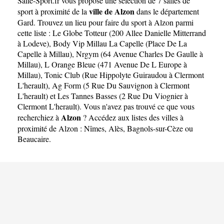
Salle-Sport.fr
vous propose une sélection de 7 salles de
ville de Alzon
sport à proximité de la
dans le département
Gard
. Trouvez un lieu pour faire du sport à Alzon parmi
cette liste :
Le Globe Totteur (200 Allee Danielle Mitterrand
à Lodeve)
,
Body Vip Millau La Capelle (Place De La
Capelle à Millau)
,
Nrgym (64 Avenue Charles De Gaulle à
Millau)
,
L Orange Bleue (471 Avenue De L Europe à
Millau)
,
Tonic Club (Rue Hippolyte Guiraudou à Clermont
L'herault)
,
Ag Form (5 Rue Du Sauvignon à Clermont
L'herault)
et
Les Tannes Basses (2 Rue Du Viognier à
Clermont L'herault)
. Vous n'avez pas trouvé ce que vous
Alzon
recherchiez à
? Accédez aux listes des villes à
proximité de Alzon :
Nîmes
,
Alès
,
Bagnols-sur-Cèze
ou
Beaucaire
.