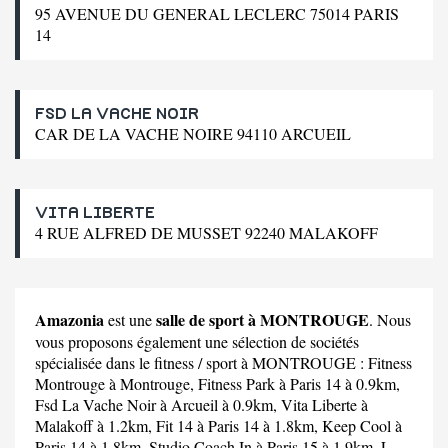
95 AVENUE DU GENERAL LECLERC 75014 PARIS
14
FSD LA VACHE NOIR
CAR DE LA VACHE NOIRE 94110 ARCUEIL
VITA LIBERTE
4 RUE ALFRED DE MUSSET 92240 MALAKOFF
Amazonia
salle de sport à MONTROUGE
est une
. Nous
vous proposons également une sélection de sociétés
spécialisée dans le fitness / sport à MONTROUGE :
Fitness
Montrouge
à Montrouge,
Fitness Park
à Paris 14 à 0.9km,
Fsd La Vache Noir
à Arcueil à 0.9km,
Vita Liberte
à
Malakoff à 1.2km,
Fit 14
à Paris 14 à 1.8km,
Keep Cool
à
Paris 14 à 1.8km,
Studio Coach In
à Paris 15 à 1.9km,
L