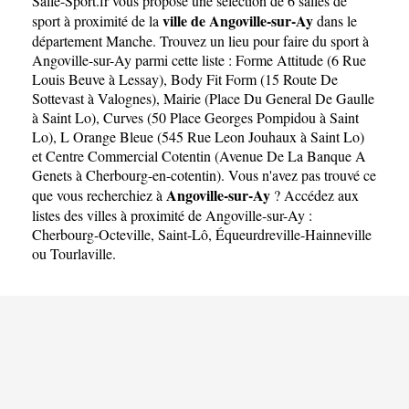
Salle-Sport.fr
vous propose une sélection de 6 salles de
ville de Angoville-sur-Ay
sport à proximité de la
dans le
département
Manche
. Trouvez un lieu pour faire du sport à
Angoville-sur-Ay parmi cette liste :
Forme Attitude (6 Rue
Louis Beuve à Lessay)
,
Body Fit Form (15 Route De
Sottevast à Valognes)
,
Mairie (Place Du General De Gaulle
à Saint Lo)
,
Curves (50 Place Georges Pompidou à Saint
Lo)
,
L Orange Bleue (545 Rue Leon Jouhaux à Saint Lo)
et
Centre Commercial Cotentin (Avenue De La Banque A
Genets à Cherbourg-en-cotentin)
. Vous n'avez pas trouvé ce
Angoville-sur-Ay
que vous recherchiez à
? Accédez aux
listes des villes à proximité de Angoville-sur-Ay :
Cherbourg-Octeville
,
Saint-Lô
,
Équeurdreville-Hainneville
ou
Tourlaville
.