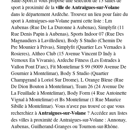
Salle-Sport.fr
vous propose une sélection de 13 salles de
Volane
ville de Antraigues-sur-Volane
sport à proximité de la
dans le département
Ardèche
. Trouvez un lieu pour faire du
sport à Antraigues-sur-Volane parmi cette liste :
Lm
Aubenas (Rue De La Duronne à Aubenas)
,
Simplyfit (11
Rue Denis Papin à Aubenas)
,
Sports Indoor 07 (Rue Des
Magnaudiers à Lavilledieu)
,
Body S Studio (Chemin De
Pre Mounier à Privas)
,
Simplyfit (Quartier Les Vernades à
Rosieres)
,
Altheo Club (15 Avenue Vincent D Indy à
Vernoux En Vivarais)
,
Ardeche Fitness (Les Estrades à
Vallon Pont D'arc)
,
Fit Montelimar S 99 (9009 Avenue De
Gournier à Montelimar)
,
Body S Studio (Quartier
Champgrand à Loriol Sur Drome)
,
L Orange Bleue (Rue
De Dion Bouton à Montelimar)
,
Team 26 (24 Avenue De
La Feuillade à Montelimar)
,
Body Form (4 Rue Antoinette
Vignal à Montelimar)
et
Bs Montelimar (1 Rue Maurice
Sibille à Montelimar)
. Vous n'avez pas trouvé ce que vous
Antraigues-sur-Volane
recherchiez à
? Accédez aux listes
des villes à proximité de Antraigues-sur-Volane :
Annonay
,
Aubenas
,
Guilherand-Granges
ou
Tournon-sur-Rhône
.