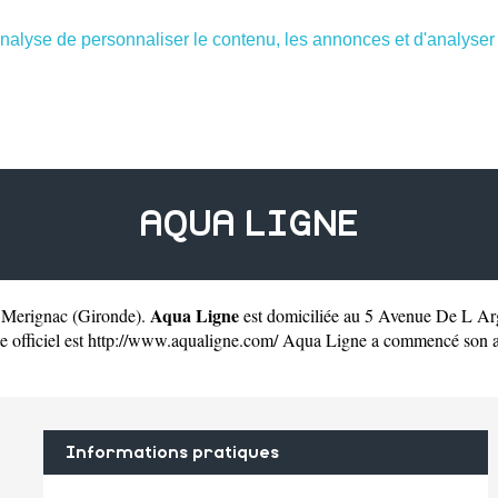
nalyse de personnaliser le contenu, les annonces et d'analyser n
AQUA LIGNE
Aqua Ligne
à Merignac
(
Gironde
).
est domiciliée au 5 Avenue De L A
 officiel est
http://www.aqualigne.com/
Aqua Ligne a commencé son acti
Informations pratiques