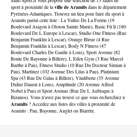
Salle-Sport.fr
vous propose une sélection de 13 salles de
ville de Aramits
sport à proximité de la
dans le département
Pyrénées-Atlantiques
. Trouvez un lieu pour faire du sport à
Aramits parmi cette liste :
La Vallee De La Forme (19
Boulevard Aragon à Oloron Sainte Marie)
,
Basic Fit Ii (180
Boulevard De L Europe à Lescar)
,
Studio One Fitness (Rue
Benjamin Franklin à Lescar)
,
Orange Bleue (4 Rue
Benjamin Franklin à Lescar)
,
Body N Fitness (47
Boulevard Charles De Gaulle à Lons)
,
Sport Avenue (82
Route De Bayonne à Billere)
,
L Eden Gym (3 Rue Marcel
Barthe à Pau)
,
Fitness Studio (10 Rue Du Docteur Simian à
Pau)
,
Martinez (102 Avenue Des Lilas à Pau)
,
Platinium
Spa (43 Rue De Galas à Billere)
,
Vitaliberte (35 Avenue
Didier Daurat à Lons)
,
Amplitude (20 Avenue Alfred
Nobel à Pau)
et
Sport Avenue (Rue De L Aubisque à
Bizanos)
. Vous n'avez pas trouvé ce que vous recherchiez à
Aramits
? Accédez aux listes des villes à proximité de
Aramits :
Pau
,
Bayonne
,
Anglet
ou
Biarritz
.