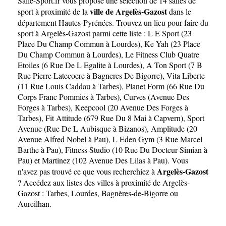
Salle-Sport.fr
vous propose une sélection de 14 salles de
ville de Argelès-Gazost
sport à proximité de la
dans le
département
Hautes-Pyrénées
. Trouvez un lieu pour faire du
sport à Argelès-Gazost parmi cette liste :
L E Sport (23
Place Du Champ Commun à Lourdes)
,
Ke Yah (23 Place
Du Champ Commun à Lourdes)
,
Le Fitness Club Quatre
Etoiles (6 Rue De L Egalite à Lourdes)
,
A Ton Sport (7 B
Rue Pierre Latecoere à Bagneres De Bigorre)
,
Vita Liberte
(11 Rue Louis Caddau à Tarbes)
,
Planet Form (66 Rue Du
Corps Franc Pommies à Tarbes)
,
Curves (Avenue Des
Forges à Tarbes)
,
Keepcool (20 Avenue Des Forges à
Tarbes)
,
Fit Attitude (679 Rue Du 8 Mai à Capvern)
,
Sport
Avenue (Rue De L Aubisque à Bizanos)
,
Amplitude (20
Avenue Alfred Nobel à Pau)
,
L Eden Gym (3 Rue Marcel
Barthe à Pau)
,
Fitness Studio (10 Rue Du Docteur Simian à
Pau)
et
Martinez (102 Avenue Des Lilas à Pau)
. Vous
Argelès-Gazost
n'avez pas trouvé ce que vous recherchiez à
? Accédez aux listes des villes à proximité de Argelès-
Gazost :
Tarbes
,
Lourdes
,
Bagnères-de-Bigorre
ou
Aureilhan
.