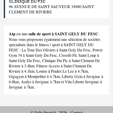
CLINIQUE DU PIC
96 AVENUE DE SAINT SAUVEUR 34980 SAINT
CLEMENT DE RIVIERE
Atp
salle de sport à SAINT GELY DU FESC
est une
.
Nous vous proposons également une sélection de sociétés
spécialisée dans le fitness / sport à SAINT GELY DU
FESC :
La Tour Des Oliviers
à Saint Gely Du Fesc,
Power
Gym 34
à Saint Gely Du Fesc,
Crossfit Pic Saint Loup
à
Saint Gely Du Fesc,
Clinique Du Pic
à Saint Clement De
Riviere à 3.4km,
Fitness Access
à Saint Clement De
Riviere à 4.1km,
Louise
à Prades Le Lez à 4.7km,
Gigagym
à Montpellier à 4.7km,
Liberty Gym
à Juvignac à
6.8km,
Aedys
à Juvignac à 7km et
Vita Liberte Juvignac
à
Juvignac à 7km.
© Salle-Sport.fr - 2026 -
Contact