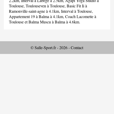
2.2km,
Interval
à Labege à 2.5km,
Agapi Yoga Studio
à
Toulouse,
Toulouseven
à Toulouse,
Basic Fit Ii
à
Ramonville-saint-agne à 4.1km,
Interval
à Toulouse,
Appartement 19
à Balma à 4.1km,
Coach Lacomette
à
Toulouse et
Balma Muscu
à Balma à 4.6km.
© Salle-Sport.fr - 2026 -
Contact