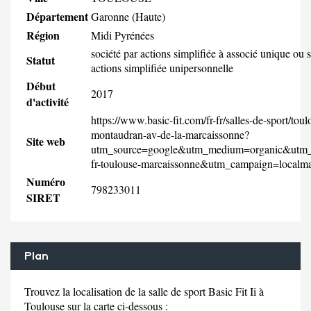
Département
Garonne (Haute)
Région
Midi Pyrénées
société par actions simplifiée à associé unique ou 
Statut
actions simplifiée unipersonnelle
Début
2017
d'activité
https://www.basic-fit.com/fr-fr/salles-de-sport/toul
montaudran-av-de-la-marcaissonne?
Site web
utm_source=google&utm_medium=organic&utm_
fr-toulouse-marcaissonne&utm_campaign=localm
Numéro
798233011
SIRET
Plan
Trouvez la localisation de la salle de sport Basic Fit Ii à
Toulouse sur la carte ci-dessous :