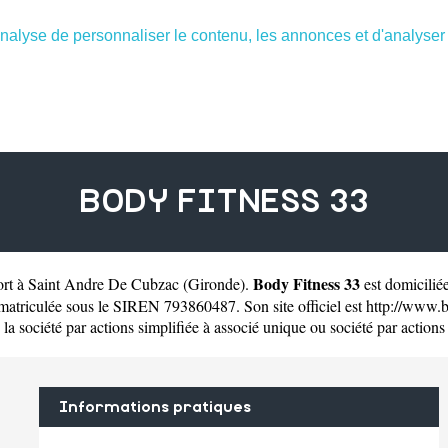
nalyse de personnaliser le contenu, les annonces et d'analyser n
BODY FITNESS 33
Body Fitness 33
port à Saint Andre De Cubzac
(
Gironde
).
est domicili
atriculée sous le SIREN 793860487. Son site officiel est
http://www.b
e la société par actions simplifiée à associé unique ou société par actions
Informations pratiques