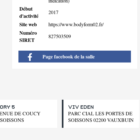
indication)
Début
2017
d'activité
Site web
https://www.bodyform02.fr/
Numéro
827503509
SIRET
Page facebook de la salle
ORY 5
VIV EDEN
VENUE DE COUCY
PARC CIAL LES PORTES DE
 SOISSONS
SOISSONS 02200 VAUXBUIN