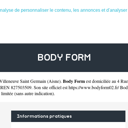
nalyse de personnaliser le contenu, les annonces et d'analyser n
BODY FORM
Body Form
à Villeneuve Saint Germain
(
Aisne
).
est domiciliée au 4 Ru
IREN 827503509. Son site officiel est
https://www.bodyform02.fr/
Body
 limitée (sans autre indication).
Informations pratiques