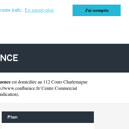
otre trafic.
En savoir plus
J'ai compris
ENCE
uence
est domiciliée au 112 Cours Charlemagne
p://www.confluence.fr/
Centre Commercial
ndication).
Plan