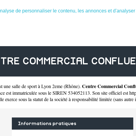
nalyse de personnaliser le contenu, les annonces et d'analyser n
TRE COMMERCIAL CONFLU
Centre Commercial Confl
st une
salle de sport à Lyon 2eme
(
Rhône
).
 est immatriculée sous le SIREN 534052113. Son site officiel est
htt
exerce sous la statut de la société à responsabilité limitée (sans autre i
Informations pratiques