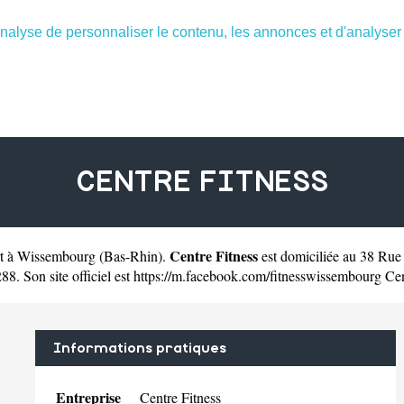
nalyse de personnaliser le contenu, les annonces et d'analyser n
CENTRE FITNESS
Centre Fitness
ort à Wissembourg
(
Bas-Rhin
).
est domiciliée au 38 Ru
8. Son site officiel est
https://m.facebook.com/fitnesswissembourg
Cen
Informations pratiques
Entreprise
Centre Fitness