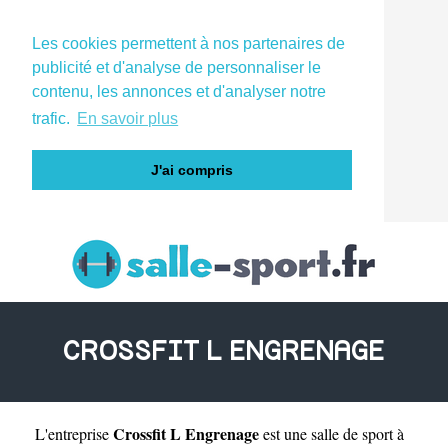
Les cookies permettent à nos partenaires de
publicité et d'analyse de personnaliser le
contenu, les annonces et d'analyser notre
trafic.
En savoir plus
J'ai compris
CROSSFIT L ENGRENAGE
Crossfit L Engrenage
L'entreprise
est une
salle de sport à