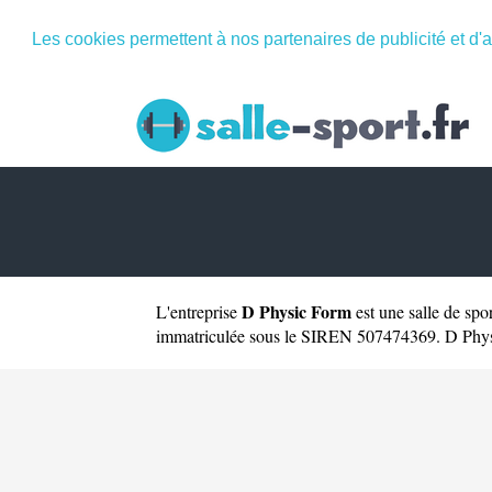
Les cookies permettent à nos partenaires de publicité et d'a
D Physic Form
L'entreprise
est une
salle de spo
immatriculée sous le SIREN 507474369. D Physic 