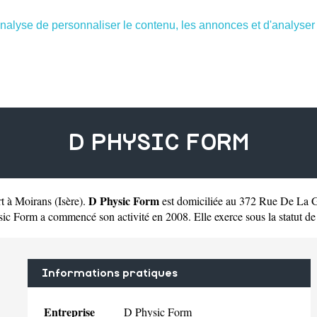
nalyse de personnaliser le contenu, les annonces et d'analyser n
D PHYSIC FORM
D Physic Form
rt à Moirans
(
Isère
).
est domiciliée au 372 Rue De La 
Form a commencé son activité en 2008. Elle exerce sous la statut de l
Informations pratiques
Entreprise
D Physic Form