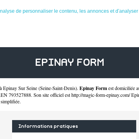
nalyse de personnaliser le contenu, les annonces et d'analyser n
EPINAY FORM
Epinay Form
t à Epinay Sur Seine
(
Seine-Saint-Denis
).
est domiciliée 
REN 793527888. Son site officiel est
http://magic-form-epinay.com/
Epin
 simplifiée.
Informations pratiques