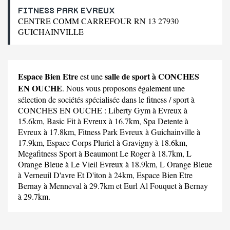
FITNESS PARK EVREUX
CENTRE COMM CARREFOUR RN 13 27930
GUICHAINVILLE
Espace Bien Etre
salle de sport à CONCHES
est une
EN OUCHE
. Nous vous proposons également une
sélection de sociétés spécialisée dans le fitness / sport à
CONCHES EN OUCHE :
Liberty Gym
à Evreux à
15.6km,
Basic Fit
à Evreux à 16.7km,
Spa Detente
à
Evreux à 17.8km,
Fitness Park Evreux
à Guichainville à
17.9km,
Espace Corps Pluriel
à Gravigny à 18.6km,
Megafitness Sport
à Beaumont Le Roger à 18.7km,
L
Orange Bleue
à Le Vieil Evreux à 18.9km,
L Orange Bleue
à Verneuil D'avre Et D'iton à 24km,
Espace Bien Etre
Bernay
à Menneval à 29.7km et
Eurl Al Fouquet
à Bernay
à 29.7km.