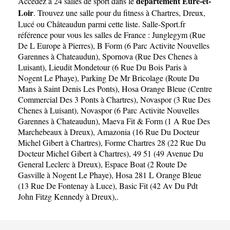
département Eure-et-
Accédez à 24 salles de sport dans le
Loir
. Trouvez une salle pour du fitness à
Chartres
,
Dreux
,
Lucé
ou
Châteaudun
parmi cette liste. Salle-Sport.fr
référence pour vous les salles de France :
Junglegym (Rue
De L Europe à Pierres)
,
B Form (6 Parc Activite Nouvelles
Garennes à Chateaudun)
,
Spornova (Rue Des Chenes à
Luisant)
,
Lieudit Mondetour (6 Rue Du Bois Paris à
Nogent Le Phaye)
,
Parking De Mr Bricolage (Route Du
Mans à Saint Denis Les Ponts)
,
Hosa Orange Bleue (Centre
Commercial Des 3 Ponts à Chartres)
,
Novaspor (3 Rue Des
Chenes à Luisant)
,
Novaspor (6 Parc Activite Nouvelles
Garennes à Chateaudun)
,
Maeva Fit & Form (1 A Rue Des
Marchebeaux à Dreux)
,
Amazonia (16 Rue Du Docteur
Michel Gibert à Chartres)
,
Forme Chartres 28 (22 Rue Du
Docteur Michel Gibert à Chartres)
,
49 51 (49 Avenue Du
General Leclerc à Dreux)
,
Espace Boat (2 Route De
Gasville à Nogent Le Phaye)
,
Hosa 281 L Orange Bleue
(13 Rue De Fontenay à Luce)
,
Basic Fit (42 Av Du Pdt
John Fitzg Kennedy à Dreux)
,.