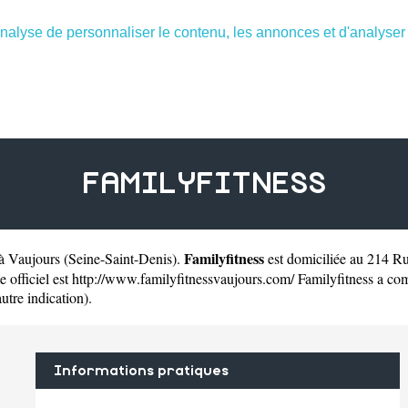
nalyse de personnaliser le contenu, les annonces et d'analyser n
FAMILYFITNESS
Familyfitness
 à Vaujours
(
Seine-Saint-Denis
).
est domiciliée au 214 R
 officiel est
http://www.familyfitnessvaujours.com/
Familyfitness a com
autre indication).
Informations pratiques