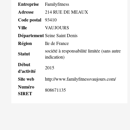
Entreprise
Familyfitness
Adresse
214 RUE DE MEAUX
Code postal
93410
Ville
VAUJOURS
Département
Seine Saint Denis
Région
Ile de France
société à responsabilité limitée (sans autre
Statut
indication)
Début
2015
d'activité
Site web
http://www.familyfitnessvaujours.com/
Numéro
808671135
SIRET