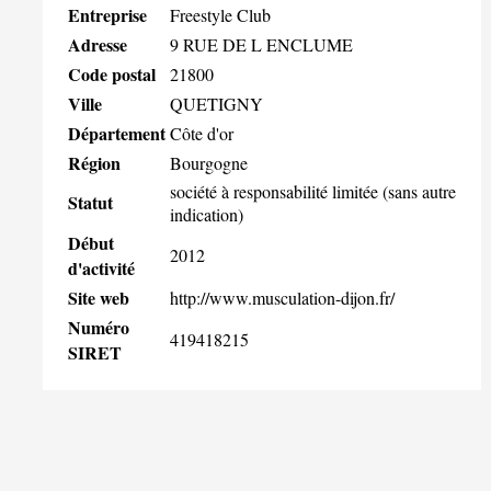
Entreprise
Freestyle Club
Adresse
9 RUE DE L ENCLUME
Code postal
21800
Ville
QUETIGNY
Département
Côte d'or
Région
Bourgogne
société à responsabilité limitée (sans autre
Statut
indication)
Début
2012
d'activité
Site web
http://www.musculation-dijon.fr/
Numéro
419418215
SIRET