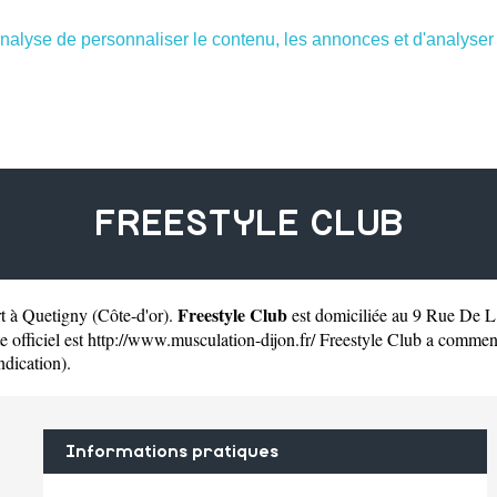
nalyse de personnaliser le contenu, les annonces et d'analyser n
FREESTYLE CLUB
Freestyle Club
rt à Quetigny
(
Côte-d'or
).
est domiciliée au 9 Rue De L
 officiel est
http://www.musculation-dijon.fr/
Freestyle Club a commencé
ndication).
Informations pratiques