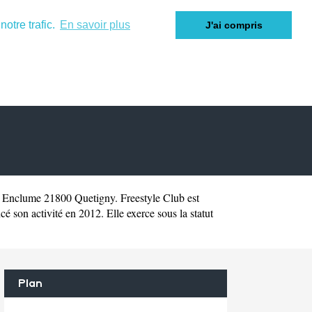
otre trafic.
En savoir plus
J'ai compris
 Enclume 21800 Quetigny. Freestyle Club est
 son activité en 2012. Elle exerce sous la statut
Plan