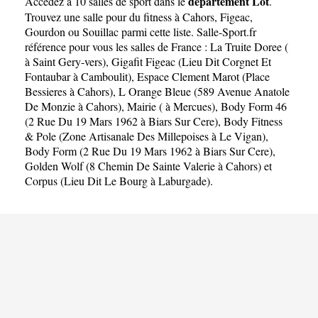
département Lot
Accédez à 10 salles de sport dans le
.
Trouvez une salle pour du fitness à
Cahors
,
Figeac
,
Gourdon
ou
Souillac
parmi cette liste. Salle-Sport.fr
référence pour vous les salles de France :
La Truite Doree (
à Saint Gery-vers)
,
Gigafit Figeac (Lieu Dit Corgnet Et
Fontaubar à Camboulit)
,
Espace Clement Marot (Place
Bessieres à Cahors)
,
L Orange Bleue (589 Avenue Anatole
De Monzie à Cahors)
,
Mairie ( à Mercues)
,
Body Form 46
(2 Rue Du 19 Mars 1962 à Biars Sur Cere)
,
Body Fitness
& Pole (Zone Artisanale Des Millepoises à Le Vigan)
,
Body Form (2 Rue Du 19 Mars 1962 à Biars Sur Cere)
,
Golden Wolf (8 Chemin De Sainte Valerie à Cahors)
et
Corpus (Lieu Dit Le Bourg à Laburgade)
.