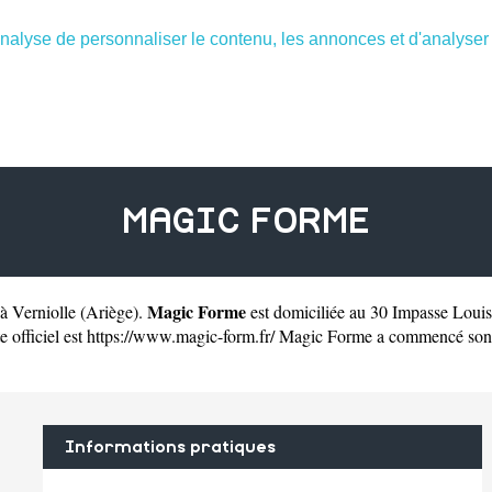
nalyse de personnaliser le contenu, les annonces et d'analyser n
MAGIC FORME
Magic Forme
 à Verniolle
(
Ariège
).
est domiciliée au 30 Impasse Louis
 officiel est
https://www.magic-form.fr/
Magic Forme a commencé son act
Informations pratiques