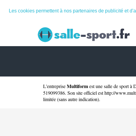
Les cookies permettent à nos partenaires de publicité et d'a
Multiform
L'entreprise
est une
salle de sport à 
519099386. Son site officiel est
http://www.mult
limitée (sans autre indication).