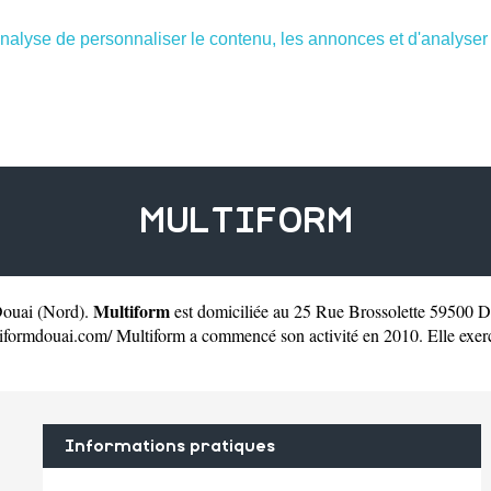
nalyse de personnaliser le contenu, les annonces et d'analyser n
MULTIFORM
Multiform
Douai
(
Nord
).
est domiciliée au 25 Rue Brossolette 59500 D
iformdouai.com/
Multiform a commencé son activité en 2010. Elle exerce 
Informations pratiques