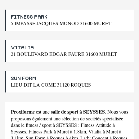
FITNESS PARK
5 IMPASSE JACQUES MONOD 31600 MURET
VITALIA
21 BOULEVARD EDGAR FAURE 31600 MURET
SUN FORM
LIEU DIT LA COME 31120 ROQUES
Proxiforme
salle de sport à SEYSSES
est une
. Nous vous
proposons également une sélection de sociétés spécialisée
dans le fitness / sport à SEYSSES :
Fitness Attitude
à
Seysses,
Fitness Park
à Muret à 1.8km,
Vitalia
à Muret à
3.1km,
Sun Form
à Roques à 4km,
Lady Concept
à Roques