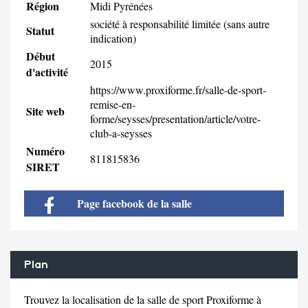
Région
Midi Pyrénées
société à responsabilité limitée (sans autre
Statut
indication)
Début
2015
d'activité
https://www.proxiforme.fr/salle-de-sport-
remise-en-
Site web
forme/seysses/presentation/article/votre-
club-a-seysses
Numéro
811815836
SIRET
Page facebook de la salle
Plan
Trouvez la localisation de la salle de sport Proxiforme à