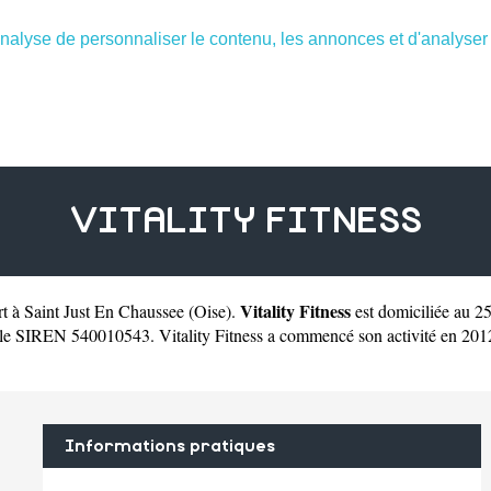
nalyse de personnaliser le contenu, les annonces et d'analyser n
VITALITY FITNESS
Vitality Fitness
rt à Saint Just En Chaussee
(
Oise
).
est domiciliée au 25
 le SIREN 540010543. Vitality Fitness a commencé son activité en 2012. 
Informations pratiques