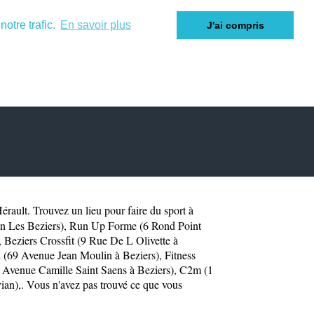
otre trafic.
En savoir plus
J'ai compris
érault
. Trouvez un lieu pour faire du sport à
n Les Beziers)
,
Run Up Forme (6 Rond Point
,
Beziers Crossfit (9 Rue De L Olivette à
 (69 Avenue Jean Moulin à Beziers)
,
Fitness
Avenue Camille Saint Saens à Beziers)
,
C2m (1
ian)
,. Vous n'avez pas trouvé ce que vous