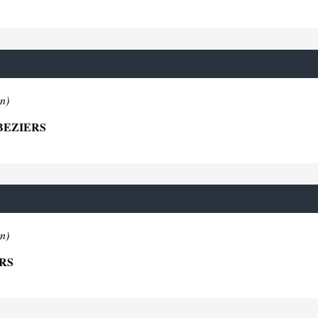
n)
BEZIERS
n)
ERS