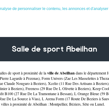
nalyse de personnaliser le contenu, les annonces et d'analyser n
Salle de sport Abeilhan
ville de Abeilhan
lles de sport à proximité de la
dans le département
H
Pierre Lagarde à Pezenas)
,
Form Univers (Zae Les Masselettes à Theza
ue Claude Nougaro à Beziers)
,
Xcelio (11 Rue Des Artisans à Beziers)
nier à Beziers)
,
Freeness (29 Rue De L Olivette à Beziers)
,
Keep Cool
sfit B100 (27 Rue De La Tramontane à Bessan)
,
L Orange Bleue (59 B 
 Rue De La Source à Vias)
,
L Arena Form (17 Route De Beziers à Sauv
 villes à proximité de Abeilhan :
Montpellier
,
Béziers
,
Sète
ou
Lunel
.