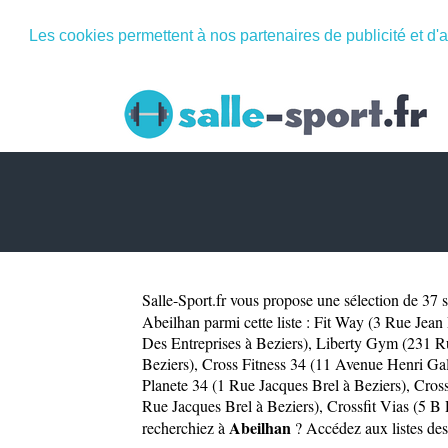
Les cookies permettent à nos partenaires de publicité et d'a
Salle-Sport.fr
vous propose une sélection de 37 sa
Abeilhan parmi cette liste :
Fit Way (3 Rue Jean 
Des Entreprises à Beziers)
,
Liberty Gym (231 R
Beziers)
,
Cross Fitness 34 (11 Avenue Henri Gali
Planete 34 (1 Rue Jacques Brel à Beziers)
,
Cros
Rue Jacques Brel à Beziers)
,
Crossfit Vias (5 B
Abeilhan
recherchiez à
? Accédez aux listes des