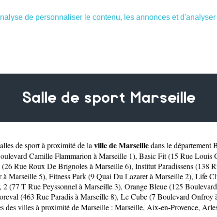
nalyse de personnaliser le contenu, les annonces et d'analyser n
Salle de sport Marseille
ville de Marseille
lles de sport à proximité de la
dans le département
B
(Boulevard Camille Flammarion à Marseille 1)
,
Basic Fit (15 Rue Louis G
(26 Rue Roux De Brignoles à Marseille 6)
,
Institut Paradissens (138 R
à Marseille 5)
,
Fitness Park (9 Quai Du Lazaret à Marseille 2)
,
Life C
,
2 (77 T Rue Peyssonnel à Marseille 3)
,
Orange Bleue (125 Boulevard 
oreval (463 Rue Paradis à Marseille 8)
,
Le Cube (7 Boulevard Onfroy à
s des villes à proximité de Marseille :
Marseille
,
Aix-en-Provence
,
Arle