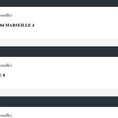
seille)
04 MARSEILLE 4
seille)
E 8
seille)