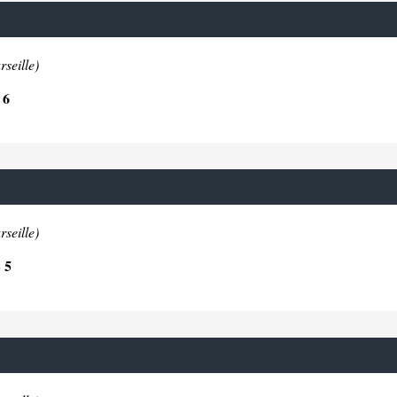
seille)
 6
seille)
 5