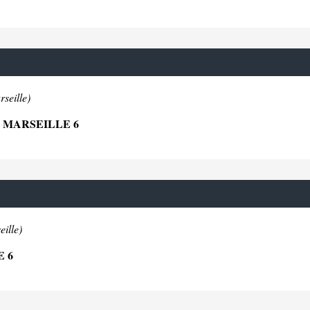
seille)
6 MARSEILLE 6
ille)
E 6