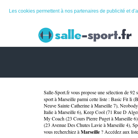
Les cookies permettent à nos partenaires de publicité et d'a
Salle-Sport.fr
vous propose une sélection de 92 sa
sport à Marseille parmi cette liste :
Basic Fit Ii 
Neuve Sainte Catherine à Marseille 7)
,
Neobody 
Italie à Marseille 6)
,
Keep Cool (71 Rue D Alger 
My Coach (23 Cours Pierre Puget à Marseille 6)
(23 Avenue Des Chutes Lavie à Marseille 4)
,
Sp
Marseille
vous recherchiez à
? Accédez aux liste