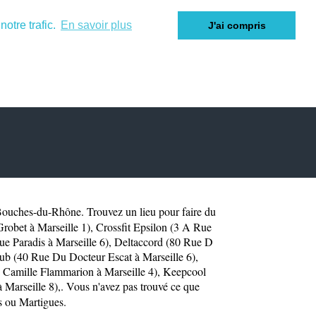
otre trafic.
En savoir plus
J'ai compris
ouches-du-Rhône
. Trouvez un lieu pour faire du
robet à Marseille 1)
,
Crossfit Epsilon (3 A Rue
ue Paradis à Marseille 6)
,
Deltaccord (80 Rue D
lub (40 Rue Du Docteur Escat à Marseille 6)
,
Camille Flammarion à Marseille 4)
,
Keepcool
 Marseille 8)
,. Vous n'avez pas trouvé ce que
s
ou
Martigues
.