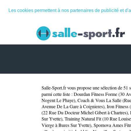
Les cookies permettent à nos partenaires de publicité et d'a
Salle-Sport.fr
vous propose une sélection de 51 sa
parmi cette liste :
Dourdan Fitness Forme (30 Av
Nogent Le Phaye)
,
Coach & Vous La Salle (Rue 
Avenue De La Gare à Coignieres)
,
Iron Fitness 
(22 Rue Du Docteur Michel Gibert à Chartres)
,
Sur Yvette)
,
Training Natural Fit (10 Rue Louise
Vierge à Bures Sur Yvette)
,
Spornova Ames Fitn