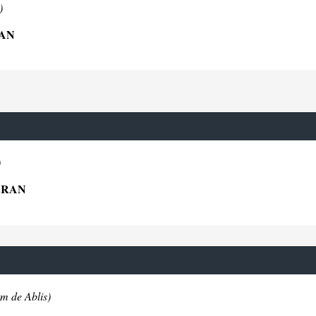
)
DAN
)
ERAN
km de Ablis)