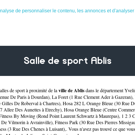
nalyse de personnaliser le contenu, les annonces et d'analyser n
Salle de sport Ablis
ville de Ablis
lles de sport à proximité de la
dans le département
Yveli
enue De Paris à Dourdan)
,
La Foret (1 Rue Clement Ader à Gazeran)
,
Gilles De Roberval à Chartres)
,
Hosa 282 L Orange Bleue (30 Rue D
(7 Allee Des Aunettes à Etrechy)
,
Hosa Orange Bleue (Centre Commerci
Fitness By Moving (Rond Point Laurent Schwartz à Maurepas)
,
1 2 3 
 De Vilmorin à Avrainville)
,
Fitness Park (30 Rue Des Pierres Missigaul
ess (3 Rue Des Chenes à Luisant)
,. Vous n'avez pas trouvé ce que vou