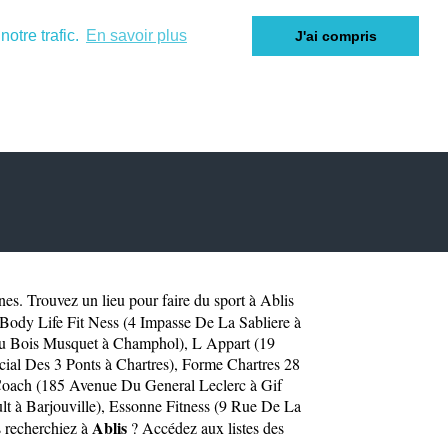
otre trafic.
En savoir plus
J'ai compris
nes
. Trouvez un lieu pour faire du sport à Ablis
Body Life Fit Ness (4 Impasse De La Sabliere à
u Bois Musquet à Champhol)
,
L Appart (19
al Des 3 Ponts à Chartres)
,
Forme Chartres 28
Coach (185 Avenue Du General Leclerc à Gif
t à Barjouville)
,
Essonne Fitness (9 Rue De La
Ablis
s recherchiez à
? Accédez aux listes des