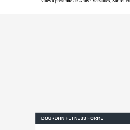
villes à proximité de Ablis :
Versailles
,
Sartrouvil
DOURDAN FITNESS FORME