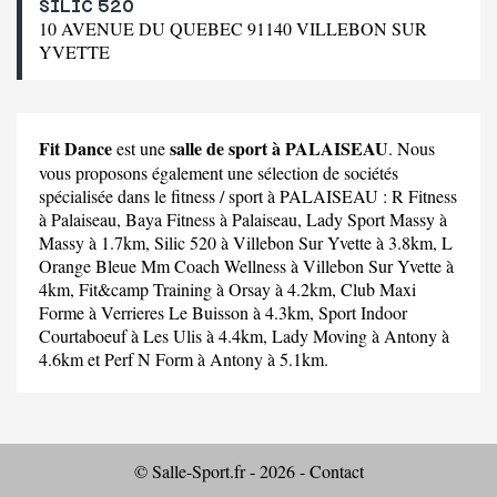
SILIC 520
10 AVENUE DU QUEBEC 91140 VILLEBON SUR
YVETTE
Fit Dance
salle de sport à PALAISEAU
est une
. Nous
vous proposons également une sélection de sociétés
spécialisée dans le fitness / sport à PALAISEAU :
R Fitness
à Palaiseau,
Baya Fitness
à Palaiseau,
Lady Sport Massy
à
Massy à 1.7km,
Silic 520
à Villebon Sur Yvette à 3.8km,
L
Orange Bleue Mm Coach Wellness
à Villebon Sur Yvette à
4km,
Fit&camp Training
à Orsay à 4.2km,
Club Maxi
Forme
à Verrieres Le Buisson à 4.3km,
Sport Indoor
Courtaboeuf
à Les Ulis à 4.4km,
Lady Moving
à Antony à
4.6km et
Perf N Form
à Antony à 5.1km.
© Salle-Sport.fr - 2026 -
Contact