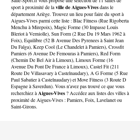
Salle-Sport.fr
vous propose une sélection de 11 salles de
ville de Aigues-Vives
sport à proximité de la
dans le
département
Ariège
. Trouvez un lieu pour faire du sport à
Aigues-Vives parmi cette liste :
Blac Fitness (Rue Rigoberta
Menchu à Mirepoix)
,
Magic Forme (30 Impasse Louis
Bleriot à Verniolle)
,
Sun Form (2 Rue Du 19 Mars 1962 à
Foix)
,
Equilibre (52 B Avenue Des Pyrenees à Saint Jean
Du Falga)
,
Keep Cool (Le Chandelet à Pamiers)
,
Crossfit
Pamiers (6 Avenue De Femouras à Pamiers)
,
Red Form
(Chemin De Bel Air à Limoux)
,
Limoux Forme (16
Avenue Du Pont De France à Limoux)
,
Castel Fit (211
Route De Villasavary à Castelnaudary)
,
A G Forme (5 Rue
Paul Sabatier à Castelnaudary)
et
Move Fitness (3 Route D
Espagne à Saverdun)
. Vous n'avez pas trouvé ce que vous
Aigues-Vives
recherchiez à
? Accédez aux listes des villes à
proximité de Aigues-Vives :
Pamiers
,
Foix
,
Lavelanet
ou
Saint-Girons
.