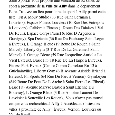
Salle-Sport.fr
vous propose une sélection de 32 salles de
ville de Ailly
sport à proximité de la
dans le département
Eure
. Trouvez un lieu pour faire du sport à Ailly parmi cette
liste :
Fit & Mouv Studio (33 Rue Saint Germain à
Louviers)
,
Espace Fitness Louviers (10 Rue Des Entrepots
à Louviers)
,
California Fitness (1 Route Des Falaises à Val
De Reuil)
,
Espace Corps Pluriel (6 Rue D Argence à
Gravigny)
,
Spa Detente (36 Rue Du Faubourg Saint Leger
à Evreux)
,
L Orange Bleue (19 Route De Rouen à Saint
Marcel)
,
Liberty Gym (3 T Rue De La Garenne à Saint
Marcel)
,
L Orange Bleue (59 Rue Jacqueline Auriol à Le
Vieil Evreux)
,
Basic Fit (18 Rue De La Harpe à Evreux)
,
Fitness Park Evreux (Centre Comm Carrefour Rn 13 à
Guichainville)
,
Liberty Gym (6 B Avenue Aristide Briand à
Evreux)
,
Fh Sports (64 Rue Du Parc à Vernon)
,
Gymforyou
(849 Route De Pont De L Arche à Saint Pierre Les Elbeuf)
,
Basic Fit (Avenue Maryse Bastie à Saint Etienne Du
Rouvray)
,
L Orange Bleue (3 Rue Antoine Laurent De
Lavoisier à Sotteville Les Rouen)
,. Vous n'avez pas trouvé
Ailly
ce que vous recherchiez à
? Accédez aux listes des
villes à proximité de Ailly :
Évreux
,
Vernon
,
Louviers
ou
Val-de-Reuil
.