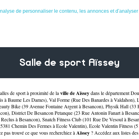
nalyse de personnaliser le contenu, les annonces et d'analyser n
Salle de sport Aïssey
ville de Aïssey
lles de sport à proximité de la
dans le département
Dou
is à Baume Les Dames)
,
Val Forme (Rue Des Banardes à Valdahon)
,
L
eauty Bike (39 Avenue Fontaine Argent à Besancon)
,
Physik Hall (33
ncon)
,
District De Besancon Petanque (23 Rue Antonin Fanart à Besan
e Reclus à Besancon)
,
Snatch Fitness Club (101 Rue De Vesoul à Besa
(5381 Chemin Des Fermes à Ecole Valentin)
,
Ecole Valentin Fitness (
Aïssey
ez pas trouvé ce que vous recherchiez à
? Accédez aux listes des 