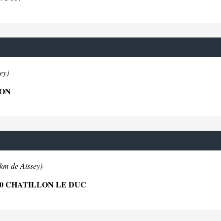
ey)
CON
4km de Aïssey)
70 CHATILLON LE DUC