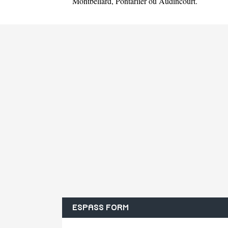
Montbéliard
,
Pontarlier
ou
Audincourt
.
ESPASS FORM