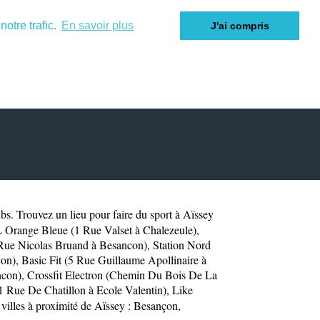
otre trafic.
En savoir plus
J'ai compris
bs
. Trouvez un lieu pour faire du sport à Aïssey
 Orange Bleue (1 Rue Valset à Chalezeule)
,
 Rue Nicolas Bruand à Besancon)
,
Station Nord
con)
,
Basic Fit (5 Rue Guillaume Apollinaire à
ncon)
,
Crossfit Electron (Chemin Du Bois De La
51 Rue De Chatillon à Ecole Valentin)
,
Like
villes à proximité de Aïssey :
Besançon
,