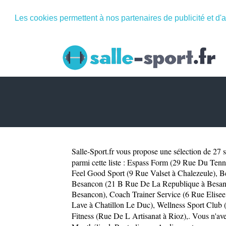
Les cookies permettent à nos partenaires de publicité et d'a
Salle-Sport.fr
vous propose une sélection de 27 sa
parmi cette liste :
Espass Form (29 Rue Du Tenn
Feel Good Sport (9 Rue Valset à Chalezeule)
,
B
Besancon (21 B Rue De La Republique à Besa
Besancon)
,
Coach Trainer Service (6 Rue Elise
Lave à Chatillon Le Duc)
,
Wellness Sport Club 
Fitness (Rue De L Artisanat à Rioz)
,. Vous n'av