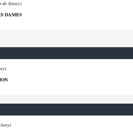
m de Aïssey)
ES DAMES
sey)
HON
ïssey)