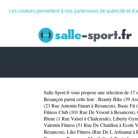
Les cookies permettent à nos partenaires de publicité et d'a
Salle-Sport.fr
vous propose une sélection de 17 sa
Besançon parmi cette liste :
Beauty Bike (39 Av
(23 Rue Antonin Fanart à Besancon)
,
Basic Fit 
Fitness Club (101 Rue De Vesoul à Besancon)
,
Bleue (1 Rue Valset à Chalezeule)
,
Liberty Gym
Valentin Fitness (51 Rue De Chatillon à Ecole V
Besancon)
,
Like Fitness (Rue De L Artisanat à 