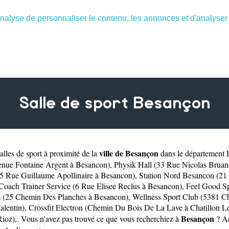
nalyse de personnaliser le contenu, les annonces et d'analyser n
Salle de sport Besançon
ville de Besançon
lles de sport à proximité de la
dans le département
enue Fontaine Argent à Besancon)
,
Physik Hall (33 Rue Nicolas Brua
(5 Rue Guillaume Apollinaire à Besancon)
,
Station Nord Besancon (21
Coach Trainer Service (6 Rue Elisee Reclus à Besancon)
,
Feel Good Sp
 (25 Chemin Des Planches à Besancon)
,
Wellness Sport Club (5381 C
alentin)
,
Crossfit Electron (Chemin Du Bois De La Lave à Chatillon L
Besançon
Rioz)
,. Vous n'avez pas trouvé ce que vous recherchiez à
? Ac