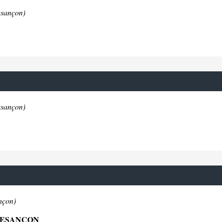
esançon)
esançon)
nçon)
 BESANCON