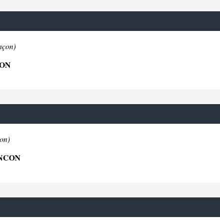
nçon)
CON
on)
ANCON