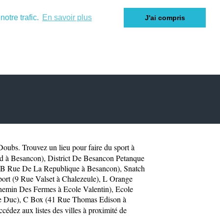
otre trafic.
En savoir plus
J'ai compris
Doubs
. Trouvez un lieu pour faire du sport à
nd à Besancon)
,
District De Besancon Petanque
 B Rue De La Republique à Besancon)
,
Snatch
ort (9 Rue Valset à Chalezeule)
,
L Orange
hemin Des Fermes à Ecole Valentin)
,
Ecole
e Duc)
,
C Box (41 Rue Thomas Edison à
cédez aux listes des villes à proximité de