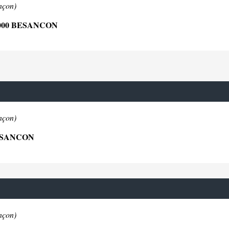
nçon)
000 BESANCON
nçon)
ESANCON
nçon)