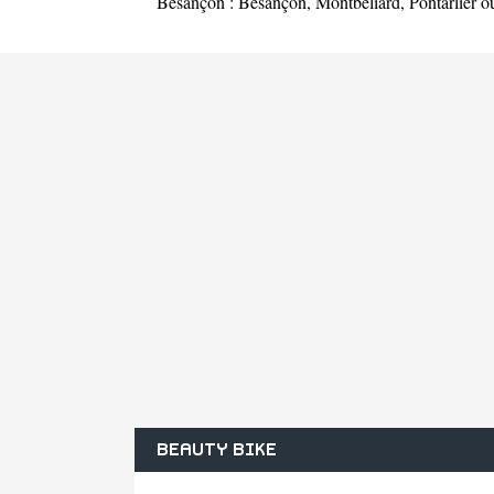
Besançon :
Besançon
,
Montbéliard
,
Pontarlier
o
BEAUTY BIKE