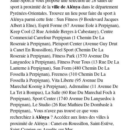
Salle-Sport.fr
vous propose une sélection de 28 salles de
ville de Alénya
sport à proximité de la
dans le département
Pyrénées-Orientales
. Trouvez un lieu pour faire du sport à
Alénya parmi cette liste :
Sun Fitness (9 Boulevard Jacques
Albert à Elne)
,
Esprit Forme (67 Avenue Eole à Perpignan)
,
Keep Cool (2 Rue Aristide Berges à Cabestany)
,
Centre
Commercial Carrefour Perpignan (1 Chemin De La
Roseraie à Perpignan)
,
Pleisport Center (Avenue Guy Drut
à Canet En Roussillon)
,
Feel Sport (Chemin De La
Roseraie à Perpignan)
,
Fitness Park (1570 Avenue Du
Languedoc à Perpignan)
,
Fitness Pour Tous (13 Rue De La
Lanterne à Perpignan)
,
Sun Form (480 Chemin De La
Fossella à Perpignan)
,
Freeness (310 Chemin De La
Fossella à Perpignan)
,
Vita Liberte (95 Avenue Du
Marechal Koenig à Perpignan)
,
Adrenaline (11 Avenue De
La Tet à Bompas)
,
La Salle (60 Rue Du Marechal Foch à
Perpignan)
,
Sport Center (1740 Avenue Du Languedoc à
Perpignan)
,
Le Studio (26 Rue Mathieu De Dombasle à
Perpignan)
,. Vous n'avez pas trouvé ce que vous
Alénya
recherchiez à
? Accédez aux listes des villes à
proximité de Alénya :
Canet-en-Roussillon
,
Saint-Estève
,
Saint-Cyprien
ou
Argelès-sur-Mer
.