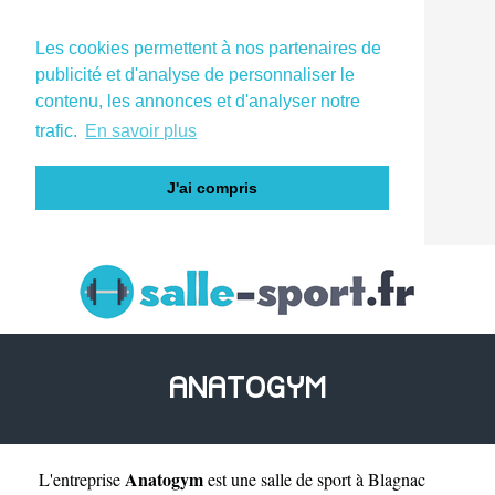
Les cookies permettent à nos partenaires de
publicité et d'analyse de personnaliser le
contenu, les annonces et d'analyser notre
trafic.
En savoir plus
J'ai compris
ANATOGYM
Anatogym
L'entreprise
est une
salle de sport à Blagnac