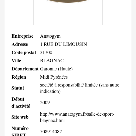
Entreprise
Anatogym
Adresse
1 RUE DU LIMOUSIN
Code postal
31700
Ville
BLAGNAC
Département
Garonne (Haute)
Région
Midi Pyrénées
société à responsabilité limitée (sans autre
Statut
indication)
Début
2009
d'activité
http://www.anatogym.fr/salle-de-sport-
Site web
blagnac.html
Numéro
508914082
SIRET