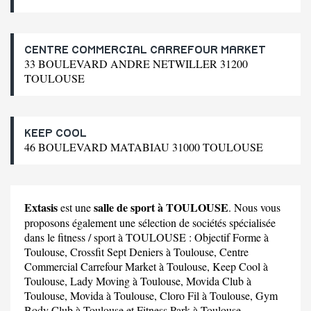
CENTRE COMMERCIAL CARREFOUR MARKET
33 BOULEVARD ANDRE NETWILLER 31200
TOULOUSE
KEEP COOL
46 BOULEVARD MATABIAU 31000 TOULOUSE
Extasis
salle de sport à TOULOUSE
est une
. Nous vous
proposons également une sélection de sociétés spécialisée
dans le fitness / sport à TOULOUSE :
Objectif Forme
à
Toulouse,
Crossfit Sept Deniers
à Toulouse,
Centre
Commercial Carrefour Market
à Toulouse,
Keep Cool
à
Toulouse,
Lady Moving
à Toulouse,
Movida Club
à
Toulouse,
Movida
à Toulouse,
Cloro Fil
à Toulouse,
Gym
Body Club
à Toulouse et
Fitness Park
à Toulouse.