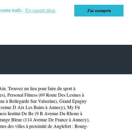
otre trafic.
En savoir plus
J'ai compris
Ain
. Trouvez un lieu pour faire du sport à
es)
,
Personal Fitness (69 Route Des Lesines à
ne à Bellegarde Sur Valserine)
,
Grand Epagny
Avenue D Aix Les Bains à Annecy)
,
My Fit
ness Institut De Be (9 B Avenue Du Rhone à
range Bleue (114 Avenue De France à Annecy)
,
tes des villes à proximité de Anglefort :
Bourg-