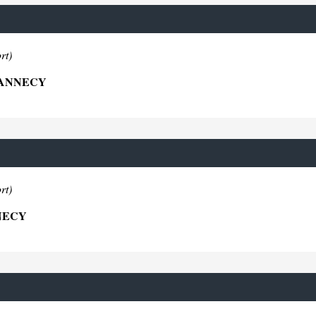
rt)
 ANNECY
rt)
NECY