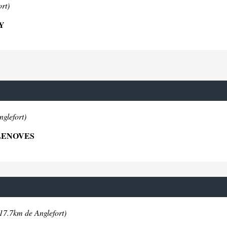
rt)
Y
glefort)
LLENOVES
 17.7km de Anglefort)