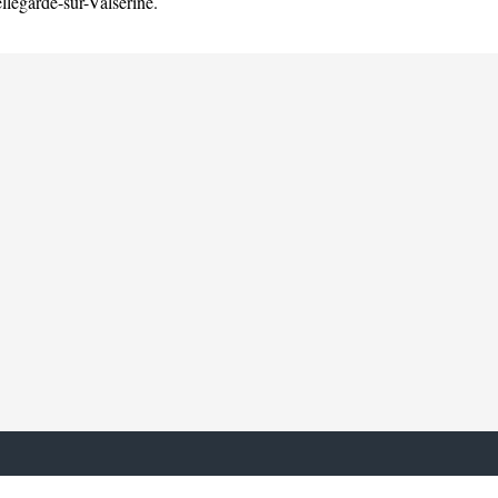
llegarde-sur-Valserine
.