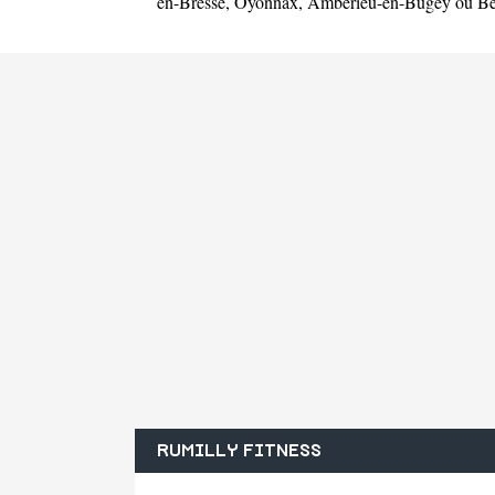
en-Bresse
,
Oyonnax
,
Ambérieu-en-Bugey
ou
Be
RUMILLY FITNESS