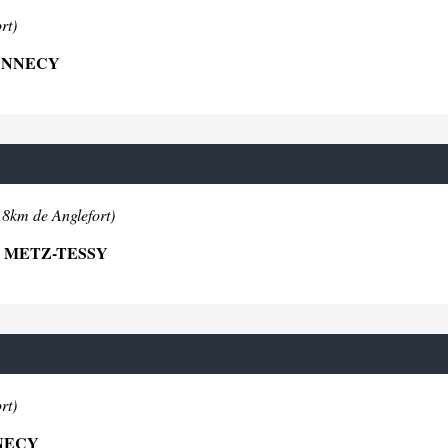
rt)
 ANNECY
.8km de Anglefort)
Y METZ-TESSY
rt)
NNECY