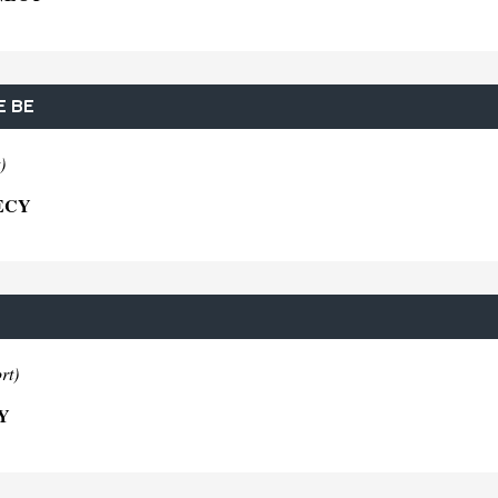
E BE
)
ECY
rt)
Y