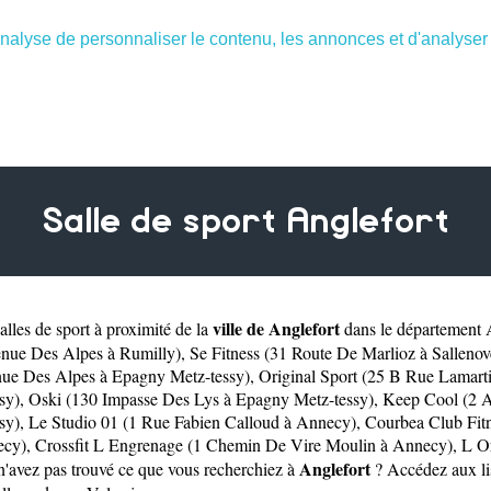
nalyse de personnaliser le contenu, les annonces et d'analyser n
Salle de sport Anglefort
ville de Anglefort
lles de sport à proximité de la
dans le département
enue Des Alpes à Rumilly)
,
Se Fitness (31 Route De Marlioz à Sallenov
ue Des Alpes à Epagny Metz-tessy)
,
Original Sport (25 B Rue Lamarti
sy)
,
Oski (130 Impasse Des Lys à Epagny Metz-tessy)
,
Keep Cool (2 
sy)
,
Le Studio 01 (1 Rue Fabien Calloud à Annecy)
,
Courbea Club Fit
ecy)
,
Crossfit L Engrenage (1 Chemin De Vire Moulin à Annecy)
,
L O
Anglefort
n'avez pas trouvé ce que vous recherchiez à
? Accédez aux lis