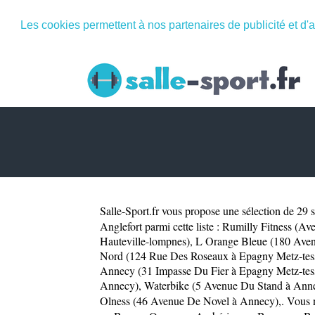
Les cookies permettent à nos partenaires de publicité et d'a
Salle-Sport.fr
vous propose une sélection de 29 sa
Anglefort parmi cette liste :
Rumilly Fitness (Av
Hauteville-lompnes)
,
L Orange Bleue (180 Aven
Nord (124 Rue Des Roseaux à Epagny Metz-tes
Annecy (31 Impasse Du Fier à Epagny Metz-tes
Annecy)
,
Waterbike (5 Avenue Du Stand à Ann
Olness (46 Avenue De Novel à Annecy)
,. Vous 