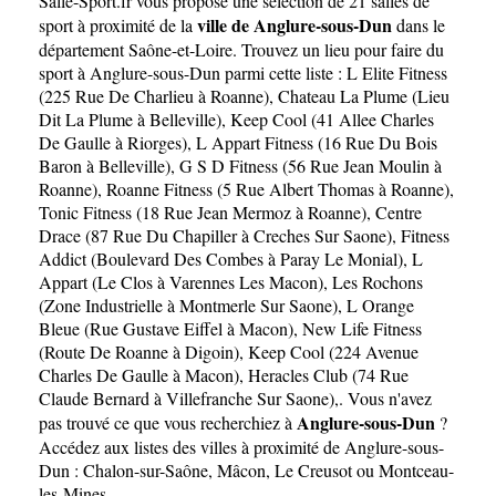
Salle-Sport.fr
vous propose une sélection de 21 salles de
ville de Anglure-sous-Dun
sport à proximité de la
dans le
département
Saône-et-Loire
. Trouvez un lieu pour faire du
sport à Anglure-sous-Dun parmi cette liste :
L Elite Fitness
(225 Rue De Charlieu à Roanne)
,
Chateau La Plume (Lieu
Dit La Plume à Belleville)
,
Keep Cool (41 Allee Charles
De Gaulle à Riorges)
,
L Appart Fitness (16 Rue Du Bois
Baron à Belleville)
,
G S D Fitness (56 Rue Jean Moulin à
Roanne)
,
Roanne Fitness (5 Rue Albert Thomas à Roanne)
,
Tonic Fitness (18 Rue Jean Mermoz à Roanne)
,
Centre
Drace (87 Rue Du Chapiller à Creches Sur Saone)
,
Fitness
Addict (Boulevard Des Combes à Paray Le Monial)
,
L
Appart (Le Clos à Varennes Les Macon)
,
Les Rochons
(Zone Industrielle à Montmerle Sur Saone)
,
L Orange
Bleue (Rue Gustave Eiffel à Macon)
,
New Life Fitness
(Route De Roanne à Digoin)
,
Keep Cool (224 Avenue
Charles De Gaulle à Macon)
,
Heracles Club (74 Rue
Claude Bernard à Villefranche Sur Saone)
,. Vous n'avez
Anglure-sous-Dun
pas trouvé ce que vous recherchiez à
?
Accédez aux listes des villes à proximité de Anglure-sous-
Dun :
Chalon-sur-Saône
,
Mâcon
,
Le Creusot
ou
Montceau-
les-Mines
.