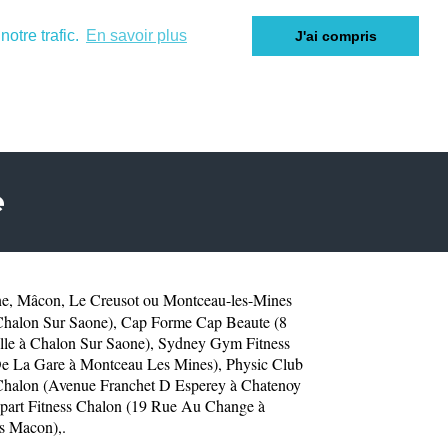
otre trafic.
En savoir plus
J'ai compris
e
ne
,
Mâcon
,
Le Creusot
ou
Montceau-les-Mines
Chalon Sur Saone)
,
Cap Forme Cap Beaute (8
le à Chalon Sur Saone)
,
Sydney Gym Fitness
e La Gare à Montceau Les Mines)
,
Physic Club
 Chalon (Avenue Franchet D Esperey à Chatenoy
part Fitness Chalon (19 Rue Au Change à
es Macon)
,.