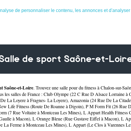
nalyse de personnaliser le contenu, les annonces et d'analyser n
Salle de sport Saône-et-Loir
t Saône-et-Loire
. Trouvez une salle pour du fitness à
Chalon-sur-Saô
us les salles de France :
Club Olympe (22 C Rue D Alsace Lorraine à 
De La Loyere à Fragnes- La Loyere)
,
Amazonia (24 Rue De La Citadel
ew Life Fitness (Route De Roanne à Digoin)
,
P M Form Fit (26 Rue D
orm (7 Rue Voltaire à Montceau Les Mines)
,
L Appart Health Fitness
Gaulle à Macon)
,
L Orange Bleue (Rue Gustave Eiffel à Macon)
,
L Ap
e La Ferme à Montceau Les Mines)
,
L Appart (Le Clos à Varennes L