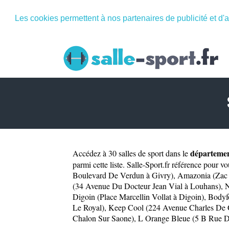
Les cookies permettent à nos partenaires de publicité et d'a
départemen
Accédez à 30 salles de sport dans le
parmi cette liste. Salle-Sport.fr référence pour vo
Boulevard De Verdun à Givry)
,
Amazonia (Zac 
(34 Avenue Du Docteur Jean Vial à Louhans)
,
N
Digoin (Place Marcellin Vollat à Digoin)
,
Bodyf
Le Royal)
,
Keep Cool (224 Avenue Charles De 
Chalon Sur Saone)
,
L Orange Bleue (5 B Rue D