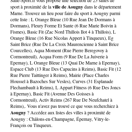
Salle-Sport.fr
vous propose une sélection de 25 salles de
ville de Aougny
sport à proximité de la
dans le département
Marne
. Trouvez un lieu pour faire du sport à Aougny parmi
cette liste :
L Orange Bleue (10 Rue Jean De Dormans à
Dormans)
,
Fleury Forme Et Sante (6 Rue Marie Boivin à
Fismes)
,
Basic Fit (Zac Nord Thillois Ilot 4 à Thillois)
,
L
Orange Bleue (16 Rue Nicolas Appert à Tinqueux)
,
Eg
Saint Brice (Rue De La Croix Maurencienne à Saint Brice
Courcelles)
,
Aqua Moment (Rue Pierre Beregovoy à
Cormontreuil)
,
Acqua Form (9 Rue De La Juiverie à
Epernay)
,
L Orange Bleue (13 Quai De Marne à Epernay)
,
Espace Club (13 Rue Des Capucins à Reims)
,
Basic Fit (12
Rue Pierre Taittinger à Reims)
,
Mairie (Place Charles
Houssel à Bazoches Sur Vesles)
,
Curves (31 Esplanade
Flechambault à Reims)
,
L Appart Fitness (6 Rue Des Joncs
à Epernay)
,
Basic Fit (Avenue Des Goisses à
Cormontreuil)
,
Activ Reims (267 Rue De Neufchatel à
Reims)
,. Vous n'avez pas trouvé ce que vous recherchiez à
Aougny
? Accédez aux listes des villes à proximité de
Aougny :
Châlons-en-Champagne
,
Épernay
,
Vitry-le-
François
ou
Tinqueux
.