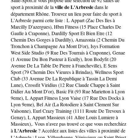
Salle-Sport.fr
vous propose une sélection de 92 salles de
ville de L'Arbresle
sport à proximité de la
dans le
département
Rhône
. Trouvez un lieu pour faire du sport à
L'Arbresle parmi cette liste :
L Appart (Zac Des Iles à
Marcilly D'azergues)
,
Hbm Fitness (15 Place Charles De
Gaulle à Craponne)
,
Dardilly Sport Et Bien Etre (12
Chemin Des Gorges à Dardilly)
,
Amazonia (2 Chemin Du
Tronchon à Champagne Au Mont D'or)
,
Isys Formation
West Side Studio (9 Rue Des Tourrais à Craponne)
,
Genae
(1 Avenue Du Bon Pasteur à Ecully)
,
Iron Bodyfit (20
Avenue De La Table De Pierre à Francheville)
,
E Sens
Sport (79 Chemin Des Vieures à Brindas)
,
Wellness Sport
Club (33 Avenue De La Republique à Tassin La Demi
Lune)
,
Crossfit Viridius (12 Rue Claude Chappe à Saint
Didier Au Mont D'or)
,
Basic Fit (93 Rue Marietton à Lyon
9eme)
,
L Appart Fitness Lyon Vaise (17 Rue Des Docks à
Lyon 9eme)
,
Bel Air (La Rotodiere à Saint Clement Sur
Valsonne)
,
Eurl Crazy Training (1111 Route De Trevoux à
Genay)
,
L Appart Massieux (41 Allee Louis Lumiere à
Massieux)
,. Vous n'avez pas trouvé ce que vous recherchiez
L'Arbresle
à
? Accédez aux listes des villes à proximité de
L'Arbresle :
Lyon
,
Villeurbanne
,
Vénissieux
ou
Saint-Priest
.