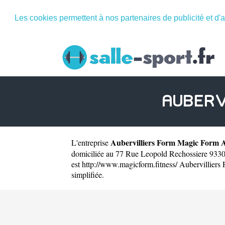
Les cookies permettent à nos partenaires de publicité et d'a
AUBERV
Aubervilliers Form Magic Form 
L'entreprise
domiciliée au 77 Rue Leopold Rechossiere 93300
est
http://www.magicform.fitness/
Aubervilliers 
simplifiée.