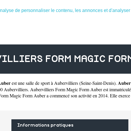
nalyse de personnaliser le contenu, les annonces et d'analyser n
ILLIERS FORM MAGIC FOR
Auber
Auber
est une
salle de sport à Aubervilliers
(
Seine-Saint-Denis
).
 Aubervilliers. Aubervilliers Form Magic Form Auber est immatriculé
Form Magic Form Auber a commencé son activité en 2014. Elle exerce sous
Informations pratiques