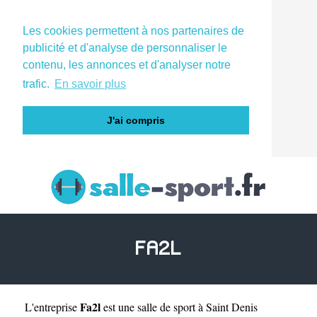
Les cookies permettent à nos partenaires de
publicité et d'analyse de personnaliser le
contenu, les annonces et d'analyser notre
trafic.
En savoir plus
J'ai compris
FA2L
Fa2l
L'entreprise
est une
salle de sport à Saint Denis